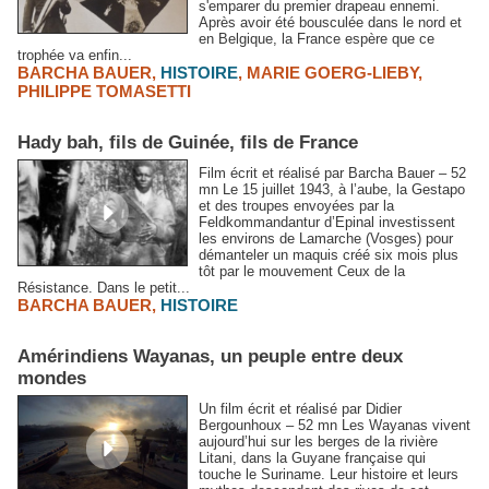
s'emparer du premier drapeau ennemi.
Après avoir été bousculée dans le nord et
en Belgique, la France espère que ce
trophée va enfin...
BARCHA BAUER
,
HISTOIRE
,
MARIE GOERG-LIEBY
,
PHILIPPE TOMASETTI
Hady bah, fils de Guinée, fils de France
Film écrit et réalisé par Barcha Bauer – 52
mn Le 15 juillet 1943, à l’aube, la Gestapo
et des troupes envoyées par la
Feldkommandantur d’Epinal investissent
les environs de Lamarche (Vosges) pour
démanteler un maquis créé six mois plus
tôt par le mouvement Ceux de la
Résistance. Dans le petit...
BARCHA BAUER
,
HISTOIRE
Amérindiens Wayanas, un peuple entre deux
mondes
Un film écrit et réalisé par Didier
Bergounhoux – 52 mn Les Wayanas vivent
aujourd’hui sur les berges de la rivière
Litani, dans la Guyane française qui
touche le Suriname. Leur histoire et leurs