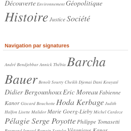
Découverte
Géopolitique
Environnement
Histoire
Société
Justice
Navigation par signatures
Barcha
André Bendjebbar
Annick Thébia
Bauer
Benoît Sourty
Cheikh Djemai
Dani Kouyaté
Didier Bergounhoux
Eric Moreau
Fabienne
Hoda Kerbage
Kanor
Giscard Bouchotte
Judith
Marie Goerg-Lieby
Halfon
Lisette Malidor
Michel Cardoze
Pélagie Serge Poyotte
Philippe Tomasetti
Véronique Kanor
Raymond Ismard
Romain Sertelet