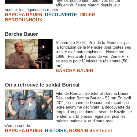
mythes descendent des rives de cet
affluent du fleuve Maroni depuis leur
source, les légendaires monts...
BARCHA BAUER
,
DÉCOUVERTE
,
DIDIER
BERGOUNHOUX
Barcha Bauer
Septembre 2003 : Prix de la Mémoire, par
la fondation de la Mémoire pour toutes ses
œuvre cinématographiques. Novembre
1999 : Festivali Traces de vie, 2ème Prix
ex aequo pour L'université résistante (56
mn).
BARCHA BAUER
On a retrouvé le soldat Borical
Film de Romain Sertelet et Barcha Bauer -
Réalisation Barcha Bauer – 52 mn En avril
2011, l’ossuaire de Douaumont reçoit une
lettre anonyme décrivant la découverte du
corps d’un poilu dans le ravin de Bazile. Le
lendemain, la presse régionale, puis les
médias nationaux et d’outre-mer,
s’emparent de...
BARCHA BAUER
,
HISTOIRE
,
ROMAIN SERTELET