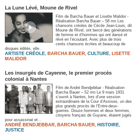
La Lune Lévé, Moune de Rivel
Film de Barcha Bauer et Lisette Malidor -
Réalisation Barcha Bauer – 58 mn Les
chansons créoles de Cécile Jean-Louis, dit
Moune de RIvel, ont bercé des générations
de femme et d’hommes qui ont dansé et
rêvé en l’écoutant. Avec plus de trois
cents chansons écrites et beaucoup de
disques édités, elle...
ARTISTE CRÉOLE
,
BARCHA BAUER
,
CULTURE
,
LISETTE
MALIDOR
Les insurgés de Cayenne, le premier procès
colonial à Nantes
Film de André Bendjebbar - Réalisation
Barcha Bauer – 52 mn Le 9 mars 1931
s’ouvrit à Nantes, lors d’une session
extraordinaire de la Cour d’Assises, un des
plus grands procès de l’Entre-deux-
guerres. Douze hommes et deux femmes,
citoyens français de Guyane, étaient jugés
pour assassinat et...
ANDRÉ BENDJEBBAR
,
BARCHA BAUER
,
HISTOIRE
,
JUSTICE