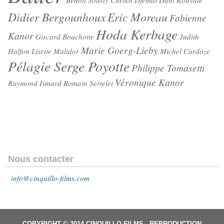
Benoît Sourty
Cheikh Djemai
Dani Kouyaté
Didier Bergounhoux
Eric Moreau
Fabienne
Hoda Kerbage
Kanor
Giscard Bouchotte
Judith
Marie Goerg-Lieby
Halfon
Lisette Malidor
Michel Cardoze
Pélagie Serge Poyotte
Philippe Tomasetti
Véronique Kanor
Raymond Ismard
Romain Sertelet
Nous contacter
info@cinquillo-films.com
COPYRIGHT © 2014 CINQUILLO-FILMS - REPRODUCTION