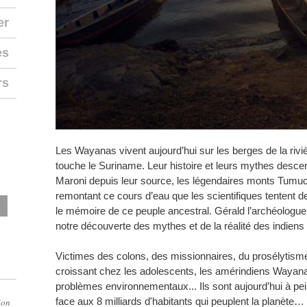
er
es
rs
Les Wayanas vivent aujourd’hui sur les berges de la riviè
touche le Suriname. Leur histoire et leurs mythes descen
Maroni depuis leur source, les légendaires monts Tumuc-
remontant ce cours d’eau que les scientifiques tentent de
le mémoire de ce peuple ancestral. Gérald l’archéologue e
notre découverte des mythes et de la réalité des indie
Victimes des colons, des missionnaires, du prosélytisme
croissant chez les adolescents, les amérindiens Wayana
problèmes environnementaux... Ils sont aujourd’hui à pein
face aux 8 milliards d'habitants qui peuplent la planète… 
ion