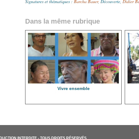
Signatures et thématiques
:
Barcha Bauer
,
Découverte
,
Didier B
Dans la même rubrique
Vivre ensemble
ODUCTION INTERDITE - TOUS DROITS RÉSERVÉS