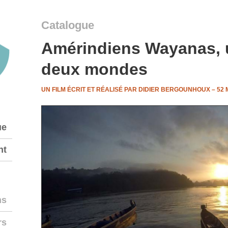
Catalogue
Amérindiens Wayanas, 
deux mondes
UN FILM ÉCRIT ET RÉALISÉ PAR DIDIER BERGOUNHOUX – 52
ue
nt
ms
rs