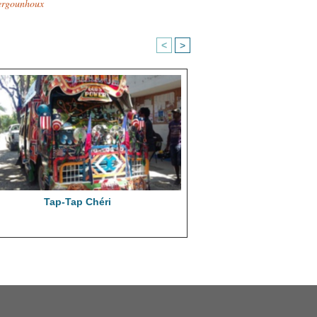
ergounhoux
<
>
Tap-Tap Chéri