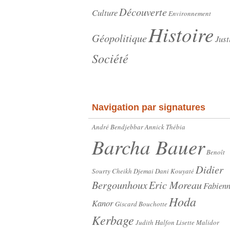
Découverte
Culture
Environnement
Histoire
Géopolitique
Just
Société
Navigation par signatures
André Bendjebbar
Annick Thébia
Barcha Bauer
Benoît
Didier
Sourty
Cheikh Djemai
Dani Kouyaté
Bergounhoux
Eric Moreau
Fabien
Hoda
Kanor
Giscard Bouchotte
Kerbage
Judith Halfon
Lisette Malidor