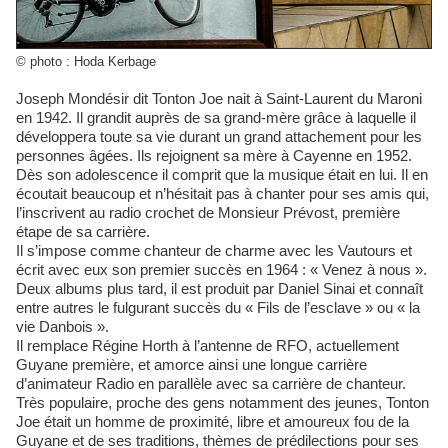
© photo : Hoda Kerbage
Joseph Mondésir dit Tonton Joe nait à Saint‐Laurent du Maroni
en 1942. Il grandit auprès de sa grand‐mère grâce à laquelle il
développera toute sa vie durant un grand attachement pour les
personnes âgées. Ils rejoignent sa mère à Cayenne en 1952.
Dès son adolescence il comprit que la musique était en lui. Il en
écoutait beaucoup et n’hésitait pas à chanter pour ses amis qui,
l’inscrivent au radio crochet de Monsieur Prévost, première
étape de sa carrière.
Il s’impose comme chanteur de charme avec les Vautours et
écrit avec eux son premier succès en 1964 : « Venez à nous ».
Deux albums plus tard, il est produit par Daniel Sinai et connaît
entre autres le fulgurant succès du « Fils de l’esclave » ou « la
vie Danbois ».
Il remplace Régine Horth à l’antenne de RFO, actuellement
Guyane première, et amorce ainsi une longue carrière
d’animateur Radio en parallèle avec sa carrière de chanteur.
Très populaire, proche des gens notamment des jeunes, Tonton
Joe était un homme de proximité, libre et amoureux fou de la
Guyane et de ses traditions, thèmes de prédilections pour ses