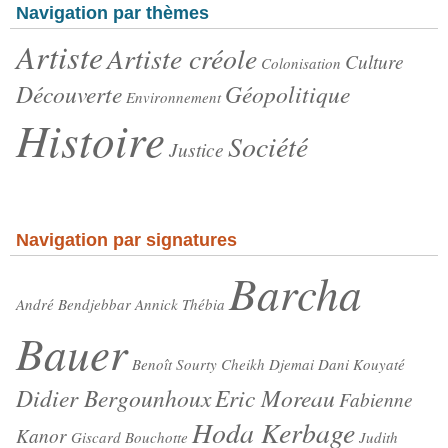
Navigation par thèmes
Artiste
Artiste créole
Culture
Colonisation
Découverte
Géopolitique
Environnement
Histoire
Société
Justice
Navigation par signatures
Barcha
André Bendjebbar
Annick Thébia
Bauer
Benoît Sourty
Cheikh Djemai
Dani Kouyaté
Didier Bergounhoux
Eric Moreau
Fabienne
Hoda Kerbage
Kanor
Giscard Bouchotte
Judith